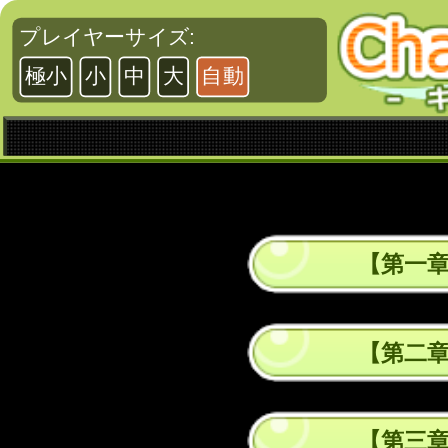
プレイヤーサイズ:
極小
小
中
大
自動
【第一
【第二
【第三