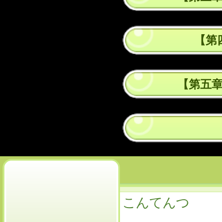
【第
【第五
こんてんつ