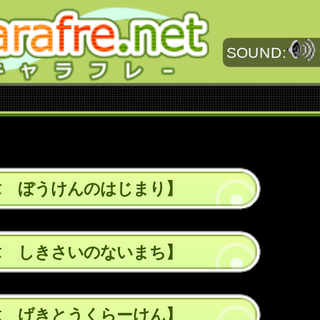
SOUND:
章 ぼうけんのはじまり】
章 しきさいのないまち】
章 げきとうくらーけん】