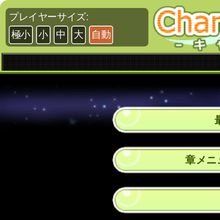
プレイヤーサイズ:
極小
小
中
大
自動
最
章メニュ