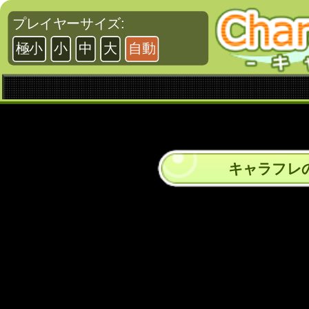
プレイヤーサイズ:
極小
小
中
大
自動
キャラフレ