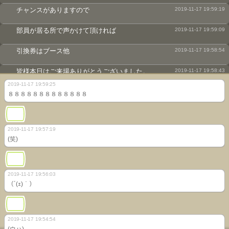
チャンスがありますので
2019-11-17 19:59:19
部員が居る所で声かけて頂ければ
2019-11-17 19:59:09
引換券はブース他
2019-11-17 19:58:54
皆様本日はご来場ありがとうございました。
2019-11-17 19:58:43
2019-11-17 19:59:25
終了の合図。
2019-11-17 19:58:01
８８８８８８８８８８８８８
さてそろそろお時間となりますようで……
2019-11-17 19:57:49
2019-11-17 19:57:19
遠き山に日は落ちて
(笑)
2019-11-17 19:57:34
♪
2019-11-17 19:57:29
2019-11-17 19:56:03
（´(ｪ)｀）
（ばらすでないｗ）
2019-11-17 19:57:07
（実は2人とも部員）
2019-11-17 19:56:53
2019-11-17 19:54:54
協賛頂いたみんそだ！
2019-11-17 19:56:36
(ウハ)