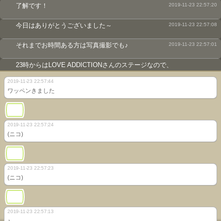
了解です！
2019-11-23 22:57:20
今日はありがとうございました～
2019-11-23 22:57:08
それまでお時間ある方は写真撮影でも♪
2019-11-23 22:57:01
23時からはLOVE ADDICTIONさんのステージなので、
2019-11-23 22:56:49
2019-11-23 22:57:44
それじゃここで
2019-11-23 22:56:45
ワッペンきました
届いてるみたいだね
2019-11-23 22:56:33
えーっと、↓↓←だっけか？
2019-11-23 22:56:16
2019-11-23 22:57:24
(ニコ)
よかったら写真も撮っていってね
2019-11-23 22:55:58
足りなかったら言ってねー！
2019-11-23 22:55:08
2019-11-23 22:57:23
(ニコ)
届いたかなー？
2019-11-23 22:54:55
大丈夫そうかな？
2019-11-23 22:54:47
2019-11-23 22:57:13
♪