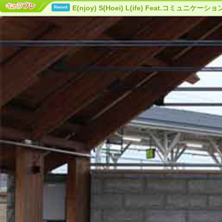
E(njoy) S(Hoei) L(ife) Feat.コミュニケー
Record