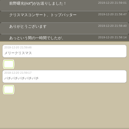
前野曙光(riot*)がお送りしました！
2019-12-20 21:59:01
クリスマスコンサート、トップバッター
2019-12-20 21:58:47
ありがとうございます
2019-12-20 21:58:40
あっという間の一時間でしたが、
2019-12-20 21:58:14
2019-12-20 21:59:46
ではお時間も丁度良くなりましたね。
2019-12-20 21:58:01
メリークリスマス
皆様ふるってご視聴くださいませ
2019-12-20 21:57:24
「halo」をアンコールします、年明けに
2019-12-20 21:56:48
2019-12-20 21:59:17
パチパチパチパチパチ
「地獄の季節」プロジェクトで私の主演作品
2019-12-20 21:56:15
ではそろそろ〆なんですが、再び映画の話を
2019-12-20 21:55:26
タイキック見たい
2019-12-20 21:54:21
でも今年はガキ使かな
2019-12-20 21:53:11