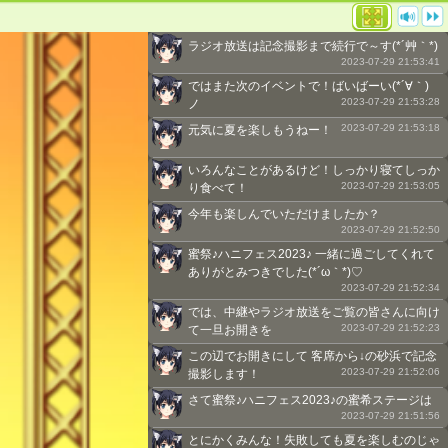
ラジオ放送は記念撮影まで続行で～す(*´艸｀*)
2023-07-29 21:53:41
ではまた次のイベントで！ばいばーい(*´∀｀)
2023-07-29 21:53:28
ノ
2023-07-29 21:53:18
元気に夏を楽しもうねー！
いろんなことがあるけど！しっかり寝てしっか
2023-07-29 21:53:05
り食べて！
今年も楽しんでいただけましたか？
2023-07-29 21:52:50
蜜祭♪ハニフェス2023♪ 一緒に過ごしてくれて
ありがとみつきでした(*´ω｀*)♡
2023-07-29 21:52:34
では、中継やラジオ放送をご覧の皆さんに向け
2023-07-29 21:52:23
て一旦お開きを
この辺でお開きにして 客席から↓の砂浜で記念
2023-07-29 21:52:06
撮影します！
さて蜜祭♪ハニフェス2023♪の蜜希ステージは
2023-07-29 21:51:56
とにかくみんな！失敗しても夏を楽しむのじゃ