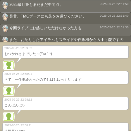
2025皐月祭もまだまだ中間点。
2025-05-25 22:51:50
是非、TMGブースにも足をお運びください。
2025-05-25 22:51:40
今回ライブにお越しいただけなかった方も
2025-05-25 22:51:30
また、お配りしたアイテムもスライドや自販機から入手可能ですの
で、
2025-05-25 22:51:18
2025-05-25 22:59:02
TMGブースでは、ご意見・ご感想の掲示板を用意しています。
おつかれさまでした～(*´ω｀*)
2025-05-25 22:51:05
永遠原へ問い合わせて頂ければお答えできると思います。
2025-05-25 22:50:56
2025-05-25 22:58:21
ご利用に関して不明な点があれば掲示板等を通して
2025-05-25 22:50:45
さて、一仕事終わったのでしばしゆっくりします
カバーなどしていただけると大変に嬉しいです。
2025-05-25 22:50:33
2025-05-25 22:58:12
また、キャラフレ内でのイベントでの使用や
2025-05-25 22:50:25
こんばんは♡
自室・部室等で流れる音楽として設定することもできます。
2025-05-25 22:50:15
プレーヤの音楽は
2025-05-25 22:50:10
2025-05-25 22:58:11
３倍辛いやつ