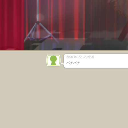
2026-05-22 22:59:20
パチパチ