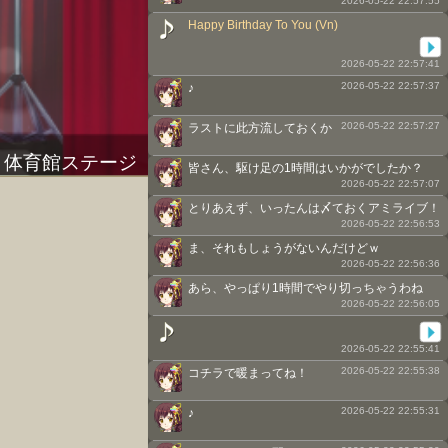
2026-05-22 22:57:55
Happy Birthday To You (Vn)
2026-05-22 22:57:41
2026-05-22 22:57:37
♪
2026-05-22 22:57:27
ラストに此方流しておくか
体育館ステージ
皆さん、駆け足の1時間はいかがでしたか？
2026-05-22 22:57:07
とりあえず、いったんは〆ておくアミライブ！
2026-05-22 22:56:53
ま、それもしょうがないんだけどｗ
2026-05-22 22:56:36
あら、やっぱり1時間でやり切っちゃうわね
2026-05-22 22:56:05
2026-05-22 22:55:41
2026-05-22 22:55:38
コチラで暖まってね！
2026-05-22 22:55:31
♪