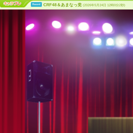
CRF48＆あまなっ党
Record
(2026年5月24日 12時0分2秒)